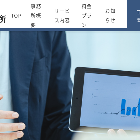
事務
料金
サービ
お知
TOP
所概
プラ
所
ス内容
らせ
受
要
ン