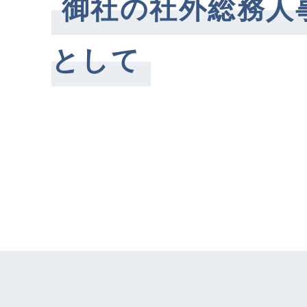
御社の社外総務人
として